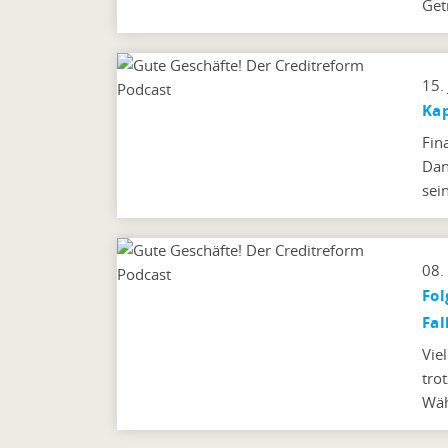
Get
15.
Kap
Fin
Dan
sei
08.
Fol
Fal
Vie
tro
Wäh