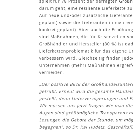
spielt für 78 Prozent der befragten Großh
darum geht, eine resiliente Lieferkette zu
Auf neue und/oder zusätzliche Lieferante
geplant) sowie die Lieferanten in mehrere
konkret geplant). Aber auch die Erhöhun
sind Maßnahmen, die für Krisenzeiten vo
Großhändler und Hersteller (80 %) ist dad
Lieferkettenproblematik für das eigene 
verbessern wird. Gleichzeitig finden jedoc
Unternehmen (mehr) Maßnahmen ergreife
vermeiden.
„Der positive Blick der Großhandelsunte
getrübt. Erneut wird die gesamte Hande
gestellt, denn Lieferverzögerungen und P
Wir müssen uns jetzt fragen, wie man di
Augen sind
größtmögliche Transparenz h
Lösungen die Gebote der Stunde, um mögl
begegnen
“, so Dr. Kai Hudetz, Geschäfts