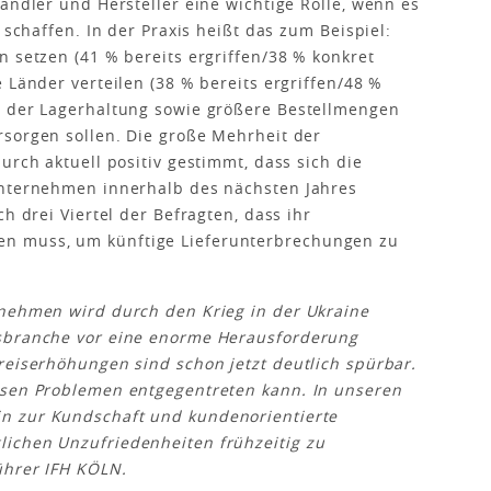
ändler und Hersteller eine wichtige Rolle, wenn es
 schaffen. In der Praxis heißt das zum Beispiel:
n setzen (41 % bereits ergriffen/38 % konkret
 Länder verteilen (38 % bereits ergriffen/48 %
g der Lagerhaltung sowie größere Bestellmengen
rsorgen sollen. Die große Mehrheit der
urch aktuell positiv gestimmt, dass sich die
Unternehmen innerhalb des nächsten Jahres
h drei Viertel der Befragten, dass ihr
n muss, um künftige Lieferunterbrechungen zu
rnehmen wird durch den Krieg in der Ukraine
lsbranche vor eine enorme Herausforderung
reiserhöhungen sind schon jetzt deutlich spürbar.
esen Problemen entgegentreten kann. In unseren
in zur Kundschaft und kundenorientierte
ichen Unzufriedenheiten frühzeitig zu
führer IFH KÖLN.