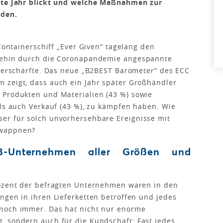
hste Jahr blickt und welche Maßnahmen zur
rden.
 Containerschiff „Ever Given“ tagelang den
hnehin durch die Coronapandemie angespannte
 verschärfte. Das neue „B2BEST Barometer“ des ECC
 zeigt, dass auch ein Jahr später Großhändler
 Produkten und Materialien (43 %) sowie
als auch Verkauf (43 %), zu kämpfen haben. Wie
er für solch unvorhersehbare Ereignisse mit
 wappnen?
2B-Unternehmen aller Größen und
rozent der befragten Unternehmen waren in den
ngen in ihren Lieferketten betroffen und jedes
 noch immer. Das hat nicht nur enorme
, sondern auch für die Kundschaft: Fast jedes