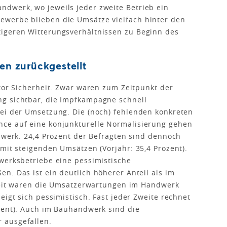
dwerk, wo jeweils jeder zweite Betrieb ein
ewerbe blieben die Umsätze vielfach hinter den
igeren Witterungsverhältnissen zu Beginn des
en zurückgestellt
ktor Sicherheit. Zwar waren zum Zeitpunkt der
g sichtbar, die Impfkampagne schnell
bei der Umsetzung. Die (noch) fehlenden konkreten
ce auf eine konjunkturelle Normalisierung gehen
ndwerk. 24,4 Prozent der Befragten sind dennoch
 mit steigenden Umsätzen (Vorjahr: 35,4 Prozent).
werksbetriebe eine pessimistische
n. Das ist ein deutlich höherer Anteil als im
rzeit waren die Umsatzerwartungen im Handwerk
eigt sich pessimistisch. Fast jeder Zweite rechnet
zent). Auch im Bauhandwerk sind die
 ausgefallen.