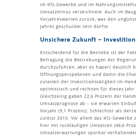
im Kfz-Gewerbe und im Nahrungsmittelhan
Umsatzminus verzeichnete. Auch im Baug
Vorjahreswerten zurück, was den ungünst
Jahres geschuldet sein dürfte.
Unsichere Zukunft – Investition
Entscheidend für die Betriebe ist der Fa
Befragung die Bestrebungen der Regierun
durchzuführen, aber es hapert deutlich 
Öffnungsperspektiven und damit die Chan
zulasten der Investitionstätigkeit im Ha
optimistisch und rechnen für dieses Jahr
Gleichzeitig gaben 22,6 Prozent der Hand
Umsatzprognose ab – sie erwarten Einbuße
Vorjahr (9,1 Prozent). Schlechter als de
zuletzt 2010. Vor allem das Kfz-Gewerbe z
hier mit rückläufigen Umsätzen (46,6 Pro
Umsatzerwartungen spürbar verhaltender