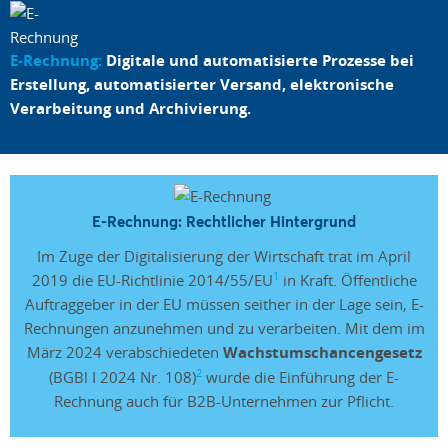
E-Rechnung:
Digitale und automatisierte Prozesse bei
Erstellung, automatisierter Versand, elektronische
Verarbeitung und Archivierung.
E-Rechnung: Rechtlicher Hintergrund
Im Zuge der Digitalisierung der Wirtschaft trat im April
1
2019 die EU-Richtlinie 2014/55/EU
in Kraft. Öffentliche
Auftraggeber in der EU müssen seither in der Lage sein, E-
Rechnungen anzunehmen und zu verarbeiten. Mit dem im
März 2024 verabschiedeten
Wachstumschancengesetz
2
(BGBl I 2024 Nr. 108)
wurde die Einführung der E-
Rechnung auch für B2B-Unternehmen zur Pflicht.