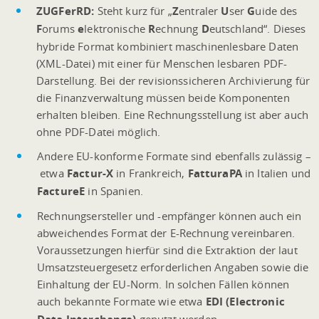
ZUGFerRD:
Steht kurz für „
Z
entraler
U
ser
G
uide des
F
orums
e
lektronische
R
echnung
D
eutschland“. Dieses
hybride Format kombiniert maschinenlesbare Daten
(XML-Datei) mit einer für Menschen lesbaren PDF-
Darstellung. Bei der revisionssicheren Archivierung für
die Finanzverwaltung müssen beide Komponenten
erhalten bleiben. Eine Rechnungsstellung ist aber auch
ohne PDF-Datei möglich.
Andere EU-konforme Formate sind ebenfalls zulässig –
etwa
Factur-X
in Frankreich,
FatturaPA
in Italien und
FactureE
in Spanien.
Rechnungsersteller und -empfänger können auch ein
abweichendes Format der E-Rechnung vereinbaren.
Voraussetzungen hierfür sind die Extraktion der laut
Umsatzsteuergesetz erforderlichen Angaben sowie die
Einhaltung der EU-Norm. In solchen Fällen können
auch bekannte Formate wie etwa
EDI (Electronic
genutzt werden.