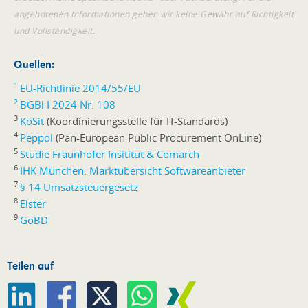
angebotenen Informationen geben wir keine Gewähr auf Richtigkeit
und Vollständigkeit.
Quellen:
1
EU-Richtlinie 2014/55/EU
2
BGBl I 2024 Nr. 108
3
KoSit
(Koordinierungsstelle für IT-Standards)
4
Peppol
(Pan-European Public Procurement OnLine)
5
Studie Fraunhofer Insititut & Comarch
6
IHK München: Marktübersicht Softwareanbieter
7
§ 14 Umsatzsteuergesetz
8
Elster
9
GoBD
Teilen auf