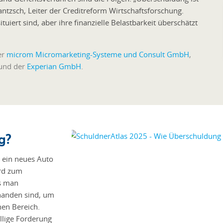
tzsch, Leiter der Creditreform Wirtschaftsforschung.
situiert sind, aber ihre finanzielle Belastbarkeit überschätzt
er
microm Micromarketing-Systeme und Consult GmbH
,
 und der
Experian GmbH
.
g?
r ein neues Auto
ird zum
ss man
rhanden sind, um
nen Bereich.
ällige Forderung