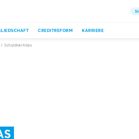
Si
GLIEDSCHAFT
CREDITREFORM
KARRIERE
SchuldnerAtlas
AS