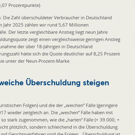
0,07 Prozentpunkte)
n: Die Zahl überschuldeter Verbraucher in Deutschland
m Jahr 2025 zählen wir rund 5,67 Millionen
e. Der letzte vergleichbare Anstieg liegt neun Jahre
uldungsquote zeigt einen vergleichsweise geringen Anstieg
Zunahme der über 18-Jährigen in Deutschland
rungszahl hätte sich die Quote deutlicher auf 8,25 Prozent
 sie unter der Neun-Prozent-Marke.
 weiche Überschuldung steigen
uristischen Folgen) und die der „weichen“ Fälle (geringere
017 wieder zeitgleich an. Die „weichen“ Fälle haben mit
t so stark zugenommen, wie die „harten“ Fälle (+ 39.000; +
nicht plötzlich, sondern schleichend in die Überschuldung.
d Gerichtsverfahren sind die Folgen. „Überschuldung ist