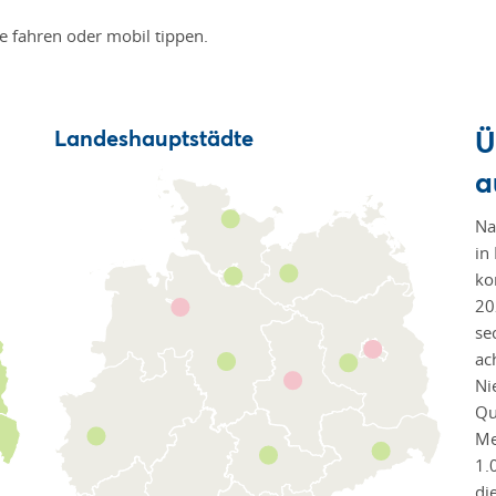
te fahren oder mobil tippen.
Ü
Landeshauptstädte
a
Na
in
ko
20
se
ac
Ni
Qu
Me
1.
di