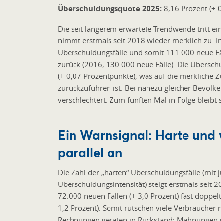
Überschuldungsquote 2025:
8,16 Prozent (+ 
Die seit längerem erwartete Trendwende tritt ei
nimmt erstmals seit 2018 wieder merklich zu. I
Überschuldungsfälle und somit 111.000 neue Fäll
zurück (2016; 130.000 neue Fälle). Die Übersch
(+ 0,07 Prozentpunkte), was auf die merkliche 
zurückzuführen ist. Bei nahezu gleicher Bevölke
verschlechtert. Zum fünften Mal in Folge bleibt
Ein Warnsignal: Harte und
parallel an
Die Zahl der „harten“ Überschuldungsfälle (mit j
Überschuldungsintensität) steigt erstmals seit 2
72.000 neuen Fällen (+ 3,0 Prozent) fast doppel
1,2 Prozent). Somit rutschen viele Verbraucher 
Rechnungen geraten in Rückstand; Mahnungen un