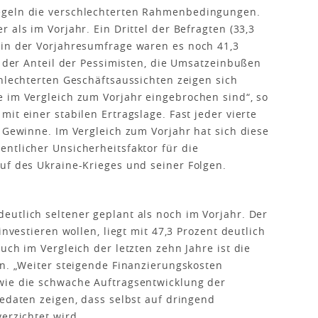
egeln die verschlechterten Rahmenbedingungen.
 als im Vorjahr. Ein Drittel der Befragten (33,3
 in der Vorjahresumfrage waren es noch 41,3
h der Anteil der Pessimisten, die Umsatzeinbußen
chlechterten Geschäftsaussichten zeigen sich
 im Vergleich zum Vorjahr eingebrochen sind“, so
it einer stabilen Ertragslage. Fast jeder vierte
e Gewinne. Im Vergleich zum Vorjahr hat sich diese
ntlicher Unsicherheitsfaktor für die
uf des Ukraine-Krieges und seiner Folgen.
utlich seltener geplant als noch im Vorjahr. Der
investieren wollen, liegt mit 47,3 Prozent deutlich
uch im Vergleich der letzten zehn Jahre ist die
en. „Weiter steigende Finanzierungskosten
wie die schwache Auftragsentwicklung der
gedaten zeigen, dass selbst auf dringend
erzichtet wird.