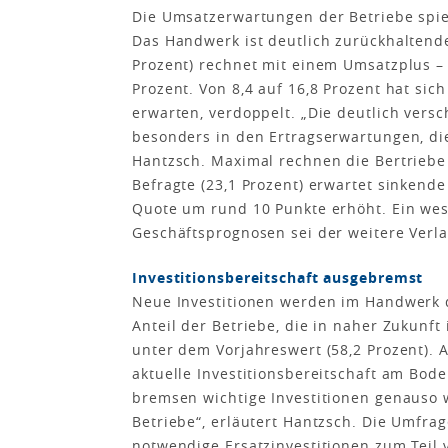
Die Umsatzerwartungen der Betriebe spi
Das Handwerk ist deutlich zurückhaltender
Prozent) rechnet mit einem Umsatzplus –
Prozent. Von 8,4 auf 16,8 Prozent hat sic
erwarten, verdoppelt. „Die deutlich vers
besonders in den Ertragserwartungen, die
Hantzsch. Maximal rechnen die Bertriebe m
Befragte (23,1 Prozent) erwartet sinkend
Quote um rund 10 Punkte erhöht. Ein wese
Geschäftsprognosen sei der weitere Verla
Investitionsbereitschaft ausgebremst
Neue Investitionen werden im Handwerk de
Anteil der Betriebe, die in naher Zukunft 
unter dem Vorjahreswert (58,2 Prozent). A
aktuelle Investitionsbereitschaft am Bod
bremsen wichtige Investitionen genauso 
Betriebe“, erläutert Hantzsch. Die Umfra
notwendige Ersatzinvestitionen zum Teil v