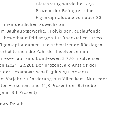
Gleichzeitig wurde bei 22,8
Prozent der Befragten eine
Eigenkapitalquote von über 30
t). Einen deutlichen Zuwachs an
im Bauhauptgewerbe. „Polykrisen, auslaufende
tbewerbsumfeld sorgen für finanziellen Stress
 Eigenkapitalquoten und schmelzende Rücklagen
 erhöhte sich die Zahl der Insolvenzen im
hresverlauf sind bundesweit 3.270 Insolvenzen
n (2021: 2.920). Der prozentuale Anstieg der
 der Gesamtwirtschaft (plus 4,0 Prozent).
s im Vorjahr zu Forderungsausfällen kam. Nur jeder
sten verschont und 11,3 Prozent der Betriebe
ahr: 8,1 Prozent).