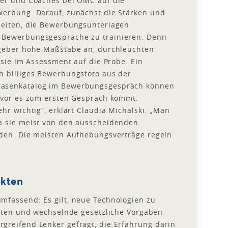
ter und Coaches bei OMC auf die
werbung. Darauf, zunächst die Stärken und
beiten, die Bewerbungsunterlagen
 Bewerbungsgespräche zu trainieren. Denn
tgeber hohe Maßstäbe an, durchleuchten
 sie im Assessment auf die Probe. Ein
n billiges Bewerbungsfoto aus der
rasenkatalog im Bewerbungsgespräch können
bevor es zum ersten Gespräch kommt.
hr wichtig“, erklärt Claudia Michalski. „Man
a sie meist von den ausscheidenden
rden. Die meisten Aufhebungsverträge regeln
nkten
mfassend: Es gilt, neue Technologien zu
aften und wechselnde gesetzliche Vorgaben
greifend Lenker gefragt, die Erfahrung darin