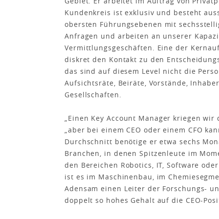
Gebiet. Er arbeitet im Auftrag von Privat
Kundenkreis ist exklusiv und besteht au
obersten Führungsebenen mit sechsstellig
Anfragen und arbeiten an unserer Kapazi
Vermittlungsgeschäften. Eine der Kernau
diskret den Kontakt zu den Entscheidung
das sind auf diesem Level nicht die Pers
Aufsichtsräte, Beiräte, Vorstände, Inhaber
Gesellschaften.
„Einen Key Account Manager kriegen wir d
„aber bei einem CEO oder einem CFO kan
Durchschnitt benötige er etwa sechs Monat
Branchen, in denen Spitzenleute im Momen
den Bereichen Robotics, IT, Software oder
ist es im Maschinenbau, im Chemiesegmen
Adensam einen Leiter der Forschungs- un
doppelt so hohes Gehalt auf die CEO-Posi