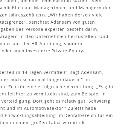
personen, die eine neue Position suchen. Sein
sschließlich aus Managerinnen und Managern der
en Jahresgehältern. „Wir haben derzeit viele
tätsgrenze“, berichtet Adensam von guten
fgaben des Personalexperten besteht darin,
strägern in den Unternehmen herzustellen. Und
onaler aus der HR-Abteilung, sondern
 oder auch investierte Private-Equity-
erzeit in 14 Tagen vermittelt“, sagt Adensam,
n es auch schon mal länger dauern.“ Im
e Zeit für eine erfolgreiche Vermittlung. „Es gibt
t leichter zu vermitteln sind, zum Beispiel in
 Verteidigung. Dort geht es relativ gut. Schwierig
t und im Automotivesektor.“ Zuletzt habe
d Entwicklungsabteilung im Dentalbereich für ein
tion in einem großen Labor vermittelt.