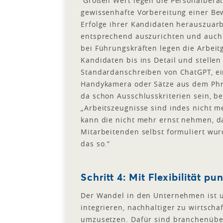
Großen Wert legen die Personalbera
gewissenhafte Vorbereitung einer Be
Erfolge ihrer Kandidaten herauszuar
entsprechend auszurichten und auch
bei Führungskräften legen die Arbei
Kandidaten bis ins Detail und stellen
Standardanschreiben von ChatGPT, ei
Handykamera oder Sätze aus dem Ph
da schon Ausschlusskriterien sein, 
„Arbeitszeugnisse sind indes nicht me
kann die nicht mehr ernst nehmen, d
Mitarbeitenden selbst formuliert wu
das so.“
Schritt 4: Mit Flexibilität pu
Der Wandel in den Unternehmen ist u
integrieren, nachhaltiger zu wirtsch
umzusetzen. Dafür sind branchenüber