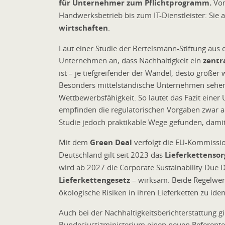
für Unternehmer zum Pflichtprogramm.
Vom
Handwerksbetrieb bis zum IT-Dienstleister: Sie 
wirtschaften
.
Laut einer Studie der Bertelsmann-Stiftung aus
Unternehmen an, dass Nachhaltigkeit ein
zentr
ist – je tiefgreifender der Wandel, desto größe
Besonders mittelständische Unternehmen sehen
Wettbewerbsfähigkeit. So lautet das Fazit einer
empfinden die regulatorischen Vorgaben zwar a
Studie jedoch praktikable Wege gefunden, dam
Mit dem
Green Deal
verfolgt die EU-Kommissio
Deutschland gilt seit 2023 das
Lieferkettensor
wird ab 2027 die Corporate Sustainability Due D
Lieferkettengesetz
– wirksam. Beide Regelwer
ökologische Risiken in ihren Lieferketten zu ide
Auch bei der Nachhaltigkeitsberichterstattung g
Bundesjustizministerium einen neuen Referente