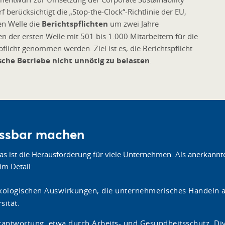
 berücksichtigt die „Stop-the-Clock“-Richtlinie der EU,
en Welle die
Berichtspflichten
um zwei Jahre
 der ersten Welle mit 501 bis 1.000 Mitarbeitern für die
licht genommen werden. Ziel ist es, die Berichtspflicht
sche Betriebe nicht unnötig zu belasten
.
essbar machen
as ist die Herausforderung für viele Unternehmen. Als anerkannt
im Detail:
kologischen Auswirkungen, die unternehmerisches Handeln a
sität.
erantwortung, etwa durch Arbeits- und Gesundheitsschutz, Div