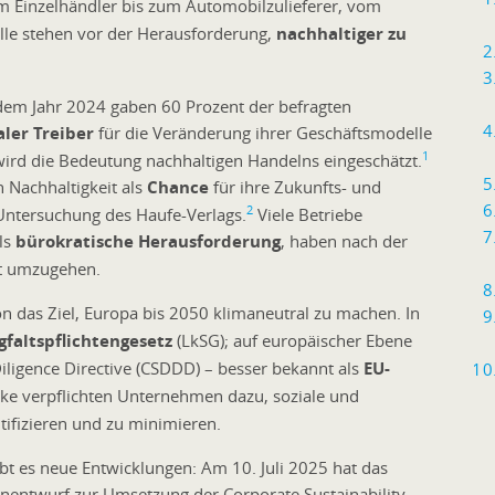
 Einzelhändler bis zum Automobilzulieferer, vom
alle stehen vor der Herausforderung,
nachhaltiger zu
 dem Jahr 2024 gaben 60 Prozent der befragten
aler Treiber
für die Veränderung ihrer Geschäftsmodelle
1
r wird die Bedeutung nachhaltigen Handelns eingeschätzt.
 Nachhaltigkeit als
Chance
für ihre Zukunfts- und
2
 Untersuchung des Haufe-Verlags.
Viele Betriebe
ls
bürokratische Herausforderung
, haben nach der
it umzugehen.
n das Ziel, Europa bis 2050 klimaneutral zu machen. In
gfaltspflichtengesetz
(LkSG); auf europäischer Ebene
iligence Directive (CSDDD) – besser bekannt als
EU-
ke verpflichten Unternehmen dazu, soziale und
ntifizieren und zu minimieren.
ibt es neue Entwicklungen: Am 10. Juli 2025 hat das
nentwurf zur Umsetzung der Corporate Sustainability