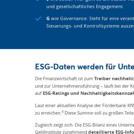
und gesellschaftliches Engagement.
G
wie Governance: Steht für eine vera
Steuerungs- und Kontrollsysteme ausze
ESG-Daten werden für Unt
Die Finanzwirtschaft ist zum
Treiber nachhal
und zur Unternehmensführung – läuft bei der K
auf
ESG-Ratings und Nachhaltigkeitskennza
Laut einer aktuellen Analyse der Förderbank Kf
4
zu erreichen.
Diese Summe soll zu großen Teil
Zugleich zeigt sich: Die ESG-Bilanz eines Unter
Geldinstitute zunehmend
detaillierte ESG-In