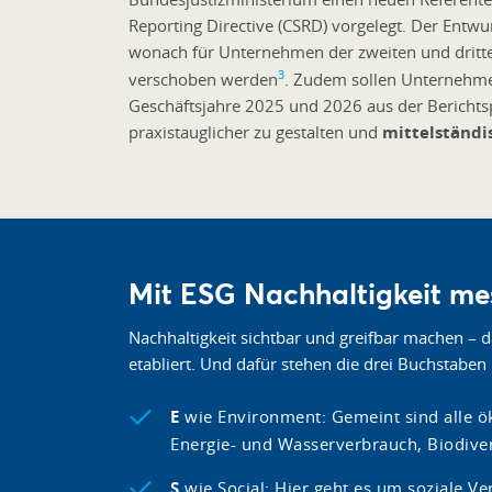
Reporting Directive (CSRD) vorgelegt. Der Entwurf
wonach für Unternehmen der zweiten und dritt
3
verschoben werden
. Zudem sollen Unternehmen
Geschäftsjahre 2025 und 2026 aus der Berichtspf
praxistauglicher zu gestalten und
mittelständi
Mit ESG Nachhaltigkeit m
Nachhaltigkeit sichtbar und greifbar machen – d
etabliert. Und dafür stehen die drei Buchstaben 
E
wie Environment: Gemeint sind alle ö
Energie- und Wasserverbrauch, Biodiver
S
wie Social: Hier geht es um soziale V