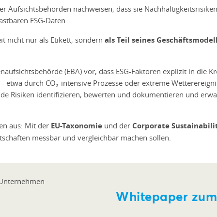
ufsichtsbehörden nachweisen, dass sie Nachhaltigkeitsrisiken 
lastbaren ESG-Daten.
t nicht nur als Etikett, sondern
als Teil seines Geschäftsmodel
naufsichtsbehörde (EBA) vor, dass ESG-Faktoren explizit in die K
 – etwa durch CO₂-intensive Prozesse oder extreme Wetterereigni
e Risiken identifizieren, bewerten und dokumentieren und erw
men aus: Mit der
EU-Taxonomie
und der
Corporate Sustainabili
irtschaften messbar und vergleichbar machen sollen.
Whitepaper zum