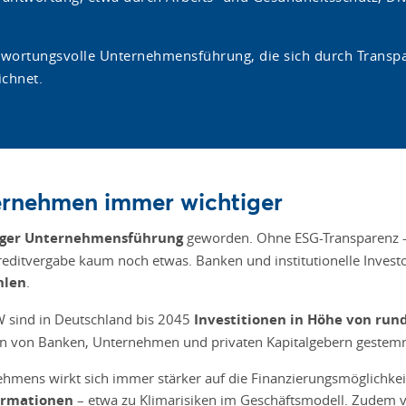
ntwortungsvolle Unternehmensführung, die sich durch Transp
ichnet.
ernehmen immer wichtiger
tiger Unternehmensführung
geworden. Ohne ESG-Transparenz –
reditvergabe kaum noch etwas. Banken und institutionelle Inves
hlen
.
W sind in Deutschland bis 2045
Investitionen in Höhe von rund
en von Banken, Unternehmen und privaten Kapitalgebern gestem
nehmens wirkt sich immer stärker auf die Finanzierungsmöglichkei
formationen
– etwa zu Klimarisiken im Geschäftsmodell. Zudem ve