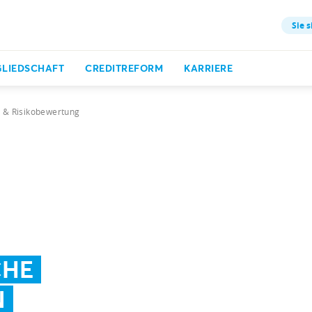
Sie s
GLIEDSCHAFT
CREDITREFORM
KARRIERE
t & Risikobewertung
CHE
N