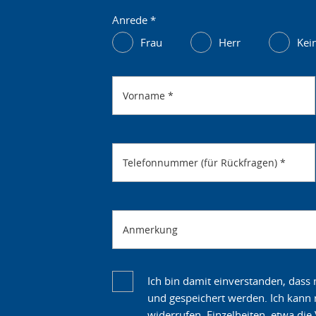
Anrede
*
Frau
Herr
Kei
Vorname
*
Telefonnummer (für Rückfragen)
*
Anmerkung
Ich bin damit einverstanden, das
und gespeichert werden. Ich kann m
widerrufen. Einzelheiten, etwa di