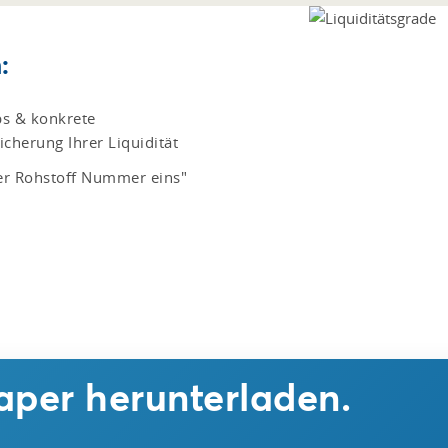
:
pps & konkrete
herung Ihrer Liquidität
der Rohstoff Nummer eins"
aper herunterladen.