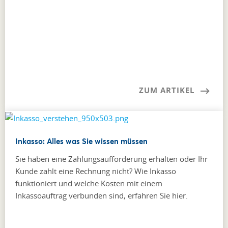
ZUM ARTIKEL
Inkasso: Alles was Sie wissen müssen
Sie haben eine Zahlungsaufforderung erhalten oder Ihr
Kunde zahlt eine Rechnung nicht? Wie Inkasso
funktioniert und welche Kosten mit einem
Inkassoauftrag verbunden sind, erfahren Sie hier.