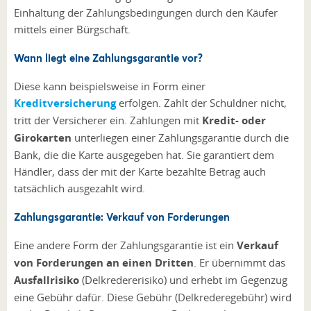
Einhaltung der Zahlungsbedingungen durch den Käufer
mittels einer Bürgschaft.
Wann liegt eine Zahlungsgarantie vor?
Diese kann beispielsweise in Form einer
Kreditversicherung
erfolgen. Zahlt der Schuldner nicht,
tritt der Versicherer ein. Zahlungen mit
Kredit- oder
Girokarten
unterliegen einer Zahlungsgarantie durch die
Bank, die die Karte ausgegeben hat. Sie garantiert dem
Händler, dass der mit der Karte bezahlte Betrag auch
tatsächlich ausgezahlt wird.
Zahlungsgarantie: Verkauf von Forderungen
Eine andere Form der Zahlungsgarantie ist ein
Verkauf
von Forderungen an einen Dritten
. Er übernimmt das
Ausfallrisiko
(Delkredererisiko) und erhebt im Gegenzug
eine Gebühr dafür. Diese Gebühr (Delkrederegebühr) wird