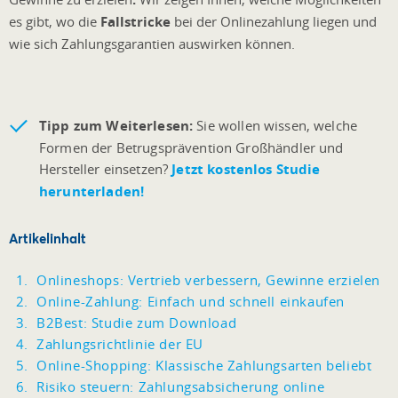
es gibt, wo die
Fallstricke
bei der Onlinezahlung liegen und
wie sich Zahlungsgarantien auswirken können.
Tipp zum Weiterlesen:
Sie wollen wissen, welche
Formen der Betrugsprävention Großhändler und
Hersteller einsetzen?
Jetzt kostenlos Studie
herunterladen!
Artikelinhalt
Onlineshops: Vertrieb verbessern, Gewinne erzielen
Online-Zahlung: Einfach und schnell einkaufen
B2Best: Studie zum Download
Zahlungsrichtlinie der EU
Online-Shopping: Klassische Zahlungsarten beliebt
Risiko steuern: Zahlungsabsicherung online