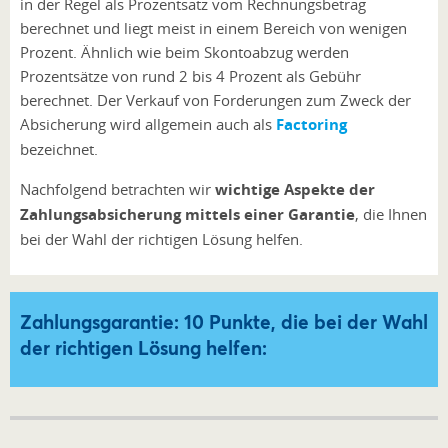
in der Regel als Prozentsatz vom Rechnungsbetrag
berechnet und liegt meist in einem Bereich von wenigen
Prozent. Ähnlich wie beim Skontoabzug werden
Prozentsätze von rund 2 bis 4 Prozent als Gebühr
berechnet. Der Verkauf von Forderungen zum Zweck der
Absicherung wird allgemein auch als
Factoring
bezeichnet.
Nachfolgend betrachten wir
wichtige Aspekte der
Zahlungsabsicherung mittels einer Garantie
, die Ihnen
bei der Wahl der richtigen Lösung helfen.
Zahlungsgarantie: 10 Punkte, die bei der Wahl
der richtigen Lösung helfen: