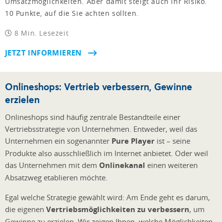
Umsatzmöglichkeiten. Aber damit steigt auch ihr Risiko.
10 Punkte, auf die Sie achten sollten.
8 Min. Lesezeit
JETZT INFORMIEREN
Onlineshops: Vertrieb verbessern, Gewinne
erzielen
Onlineshops sind häufig zentrale Bestandteile einer
Vertriebsstrategie von Unternehmen. Entweder, weil das
Unternehmen ein sogenannter
Pure Player
ist – seine
Produkte also ausschließlich im Internet anbietet. Oder weil
das Unternehmen mit dem
Onlinekanal
einen weiteren
Absatzweg etablieren möchte.
Egal welche Strategie gewählt wird: Am Ende geht es darum,
die eigenen
Vertriebsmöglichkeiten zu verbessern
, um
Gewinne zu erzielen
.
Wir zeigen Ihnen, welche Möglichkeiten