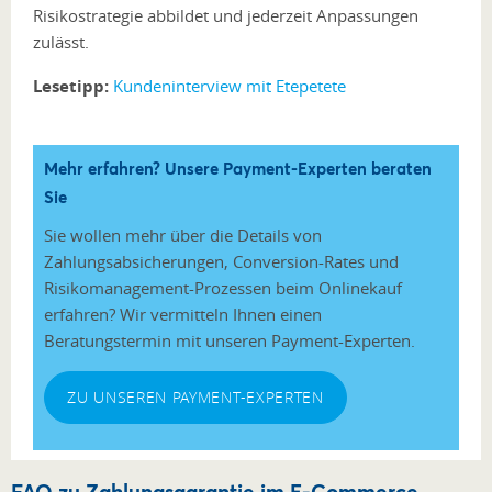
Risikostrategie abbildet und jederzeit Anpassungen
zulässt.
Lesetipp:
Kundeninterview mit Etepetete
Mehr erfahren? Unsere Payment-Experten beraten
Sie
Sie wollen mehr über die Details von
Zahlungsabsicherungen, Conversion-Rates und
Risikomanagement-Prozessen beim Onlinekauf
erfahren? Wir vermitteln Ihnen einen
Beratungstermin mit unseren Payment-Experten.
ZU UNSEREN PAYMENT-EXPERTEN
FAQ zu Zahlungsgarantie im E-Commerce