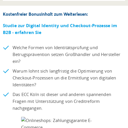
Kostenfreier Bonusinhalt zum Weiterlesen:
Studie zur Digital Identity und Checkout-Prozesse im
B2B - erfahren Sie
Welche Formen von Identitätsprüfung und
Betrugsprävention setzen Großhändler und Hersteller
ein?
Warum lohnt sich langfristig die Optimierung von
Checkout-Prozessen un die Ermittlung von digitalen
Identitäten?
Das ECC Köln ist dieser und anderen spannenden
Fragen mit Unterstützung von Creditreform
nachgegangen.