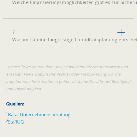
Welche Finanzierungsmöglichkeiten gibt es zur Sicheru
7.
Warum ist eine langfristige Liquiditätsplanung entsch
Unsere Texte dienen dem unverbindlichen Informationszweck und
ersetzen keine spezifische Rechts- oder Fachberatung. Für die
angebotenen Informationen geben wir keine Gewähr auf Richtigkeit
und Vollständigkeit.
Quellen:
1
Bafa: Unternehmensberatung
2
StaRUG