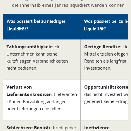
die innerhalb eines Jahres liquidiert werden können
Was passiert bei zu niedriger
Was passiert bei zu ho
Liquidität?
Liquidität?
Zahlungsunfähigkeit
: Ein
Geringe Rendite
: Liq
Unternehmen kann seine
Mittel erzielen oft geri
kurzfristigen Verbindlichkeiten
Renditen als langfristig
nicht bedienen.
Investitionen.
Verlust von
Opportunitätskoste
Lieferantenkrediten
: Lieferanten
das nicht investiert wir
generiert keine Erträge.
können Barzahlung verlangen
oder Lieferungen einstellen.
Schlechtere Bonität
: Kreditgeber
Ineffiziente