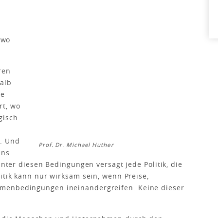
 wo
ren
halb
re
rt, wo
gisch
d. Und
Prof. Dr. Michael Hüther
ens
Unter diesen Bedingungen versagt jede Politik, die
itik kann nur wirksam sein, wenn Preise,
menbedingungen ineinandergreifen. Keine dieser