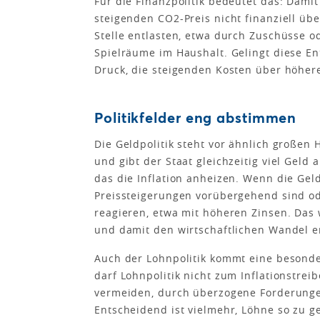
Für die Finanzpolitik bedeutet das: Da
steigenden CO2-Preis nicht finanziell üb
Stelle entlasten, etwa durch Zuschüsse o
Spielräume im Haushalt. Gelingt diese En
Druck, die steigenden Kosten über höher
Politikfelder eng abstimmen
Die Geldpolitik steht vor ähnlich großen
und gibt der Staat gleichzeitig viel Geld
das die Inflation anheizen. Wenn die Gel
Preissteigerungen vorübergehend sind ode
reagieren, etwa mit höheren Zinsen. Das
und damit den wirtschaftlichen Wandel 
Auch der Lohnpolitik kommt eine besonde
darf Lohnpolitik nicht zum Inflationstrei
vermeiden, durch überzogene Forderungen
Entscheidend ist vielmehr, Löhne so zu ge