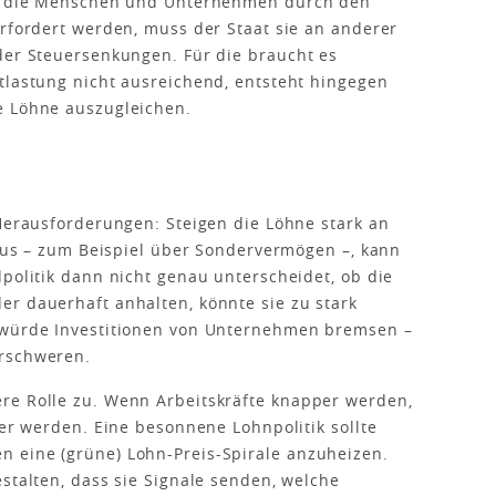
mit die Menschen und Unternehmen durch den
erfordert werden, muss der Staat sie an anderer
der Steuersenkungen. Für die braucht es
tlastung nicht ausreichend, entsteht hingegen
e Löhne auszugleichen.
 Herausforderungen: Steigen die Löhne stark an
 aus – zum Beispiel über Sondervermögen –, kann
dpolitik dann nicht genau unterscheidet, ob die
r dauerhaft anhalten, könnte sie zu stark
 würde Investitionen von Unternehmen bremsen –
erschweren.
re Rolle zu. Wenn Arbeitskräfte knapper werden,
ber werden. Eine besonnene Lohnpolitik sollte
 eine (grüne) Lohn-Preis-Spirale anzuheizen.
stalten, dass sie Signale senden, welche