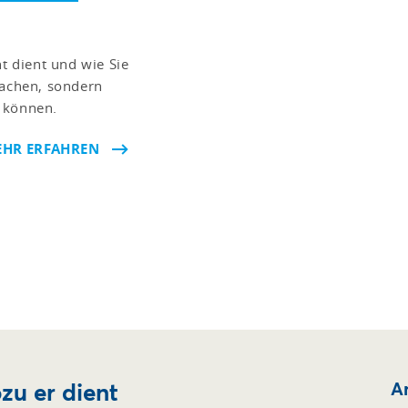
ht dient und wie Sie
fachen, sondern
 können.
HR ERFAHREN
zu er dient
Ar