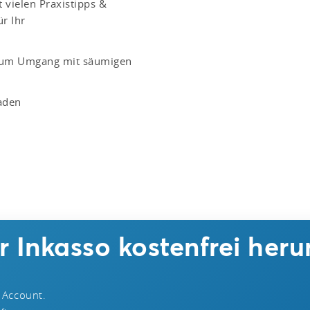
vielen Praxistipps &
r Ihr
 zum Umgang mit säumigen
aden
 Inkasso kostenfrei heru
 Account.