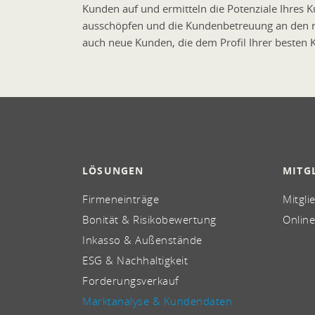
Kunden auf und ermitteln die Potenziale Ihres 
ausschöpfen und die Kundenbetreuung an den ric
auch neue Kunden, die dem Profil Ihrer besten 
LÖSUNGEN
MITG
Firmeneinträge
Mitgli
Bonität & Risikobewertung
Online
Inkasso & Außenstände
ESG & Nachhaltigkeit
Forderungsverkauf
Marktanalyse & Kundendaten