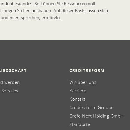
Kundenbestandes. So können Sie Ressourcen voll
htigen Stellen ausbauen. Auf dieser Basis lassen sich
Kunden entsprechen, ermitteln.
LIEDSCHAFT
CREDITREFORM
ed werden
Wir über uns
 Services
Karriere
Kontakt
Creditreform Gruppe
Crefo Next Holding GmbH
Standorte