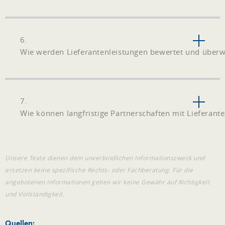
6.
Wie werden Lieferantenleistungen bewertet und überw
7.
Wie können langfristige Partnerschaften mit Lieferan
Unsere Texte dienen dem unverbindlichen Informationszweck und
ersetzen keine spezifische Rechts- oder Fachberatung. Für die
angebotenen Informationen geben wir keine Gewähr auf Richtigkeit
und Vollständigkeit.
Quellen: