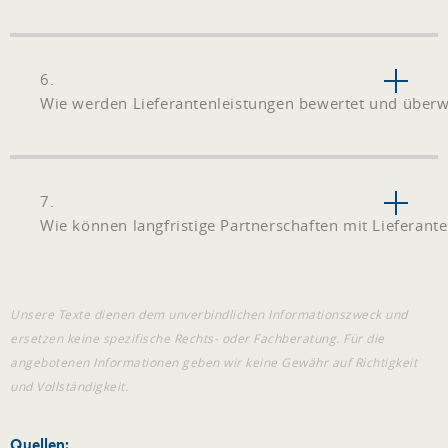
6.
Wie werden Lieferantenleistungen bewertet und überw
7.
Wie können langfristige Partnerschaften mit Lieferan
Unsere Texte dienen dem unverbindlichen Informationszweck und
ersetzen keine spezifische Rechts- oder Fachberatung. Für die
angebotenen Informationen geben wir keine Gewähr auf Richtigkeit
und Vollständigkeit.
Quellen: