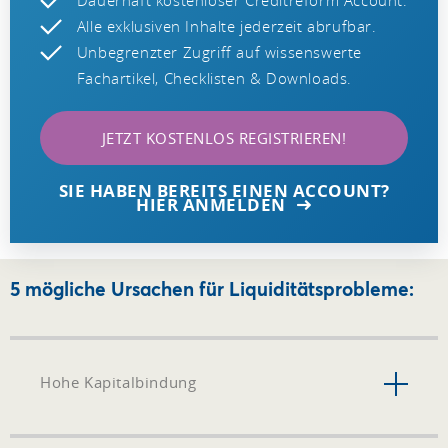
Alle exklusiven Inhalte jederzeit abrufbar.
Unbegrenzter Zugriff auf wissenswerte
Fachartikel, Checklisten & Downloads.
JETZT KOSTENLOS REGISTRIEREN!
SIE HABEN BEREITS EINEN ACCOUNT?
HIER ANMELDEN
5 mögliche Ursachen für Liquiditätsprobleme:
Hohe Kapitalbindung