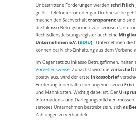
Unbestrittene Forderungen werden
schriftlich
gelöst. Telefonterror oder gar Drohbesuche gehö
machen den Sachverhalt
transparent
und sind 
die Inkasso Betrugsfirmen von seriösen Untern
Rechtsdienstleistungsregister auch eine
Mitgli
Unternehmen e.V. (
BDIU
)
. Unternehmen die hi
können bei Nicht-Einhaltung aus dem Verband 
Im Gegensatz zu Inkasso Betrugsfirmen, halten s
Vorgehensweise
. Zunächst wird die
wirtschaftl
positiv aus, wird der erste
Inkassobrief
verschic
Forderung innerhalb einer angemessenen
Frist
und Mahnkosten. Wichtig dabei ist: Der
Urspru
Informations- und Darlegungspflichten müssen er
seriöses Unternehmen bestrebt sein, sich
außer
Zahlungen zu verhandeln.