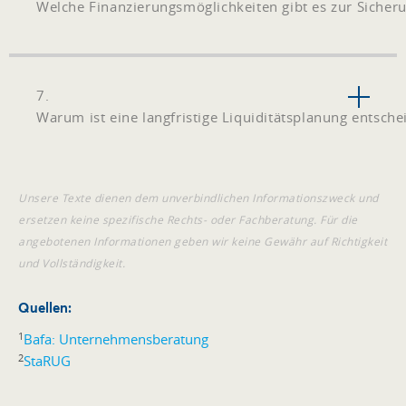
Welche Finanzierungsmöglichkeiten gibt es zur Sicheru
7.
Warum ist eine langfristige Liquiditätsplanung entsch
Unsere Texte dienen dem unverbindlichen Informationszweck und
ersetzen keine spezifische Rechts- oder Fachberatung. Für die
angebotenen Informationen geben wir keine Gewähr auf Richtigkeit
und Vollständigkeit.
Quellen:
1
Bafa: Unternehmensberatung
2
StaRUG