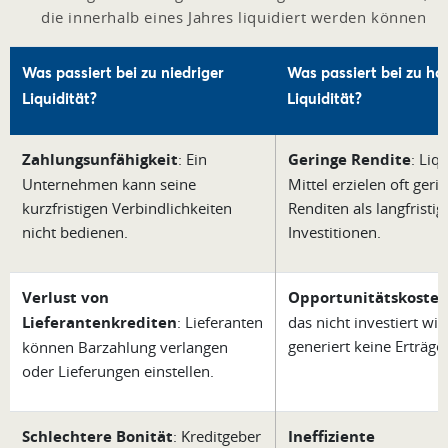
die innerhalb eines Jahres liquidiert werden können
Was passiert bei zu niedriger
Was passiert bei zu ho
Liquidität?
Liquidität?
Zahlungsunfähigkeit
: Ein
Geringe Rendite
: Liq
Unternehmen kann seine
Mittel erzielen oft geri
kurzfristigen Verbindlichkeiten
Renditen als langfristig
nicht bedienen.
Investitionen.
Verlust von
Opportunitätskoste
Lieferantenkrediten
: Lieferanten
das nicht investiert wir
generiert keine Erträge.
können Barzahlung verlangen
oder Lieferungen einstellen.
Schlechtere Bonität
: Kreditgeber
Ineffiziente