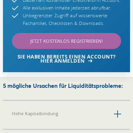
Alle exklusiven Inhalte jederzeit abrufbar.
Unbegrenzter Zugriff auf wissenswerte
Fachartikel, Checklisten & Downloads.
JETZT KOSTENLOS REGISTRIEREN!
SIE HABEN BEREITS EINEN ACCOUNT?
HIER ANMELDEN
5 mögliche Ursachen für Liquiditätsprobleme:
Hohe Kapitalbindung