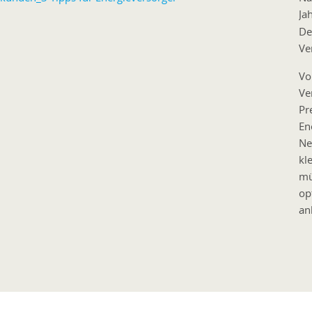
Ja
De
Ve
Vo
Ve
Pr
En
Ne
kl
mü
op
an