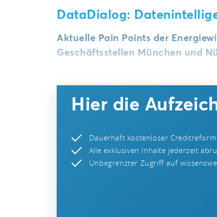
DataDialog: Datenintellige
Aktuelle Pain Points der Energiew
Geschäftsstellen München und Nü
Hier die Aufzei
Dauerhaft kostenloser Creditreform
Alle exklusiven Inhalte jederzeit abr
Unbegrenzter Zugriff auf wissenswer