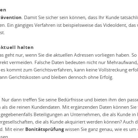
den
rävention
. Damit Sie sicher sein können, dass Ihr Kunde tatsächlic
ren. Ein gängiges Verfahren ist beispielsweise das VideoIdent, das
st.
ktuell halten
 geht nur, wenn Sie die aktuellen Adressen vorliegen haben. So la
irekt vermeiden. Falsche Daten bedeuten nicht nur Mehraufwand
es kommt zum Gerichtsverfahren, kann keine Vollstreckung erfol
ann Gerichtskosten und bleiben dennoch ohne Erfolg.
– Nur dann treffen Sie seine Bedürfnisse und bieten ihm den pa
 als die reinen Kundendaten. Mit ergänzenden Daten können Sie
 gegebenenfalls Beteiligungen an Unternehmen, die als Kunde in
sellschaften, die als Kunde akquiriert werden können? Auch die
d. Mit einer
Bonitätsprüfung
wissen Sie ganz genau, wie es um di
ssen.