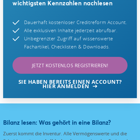
wichtigsten Kennzahlen nachlesen
Dauerhaft kostenloser Creditreform Account.
Alle exklusiven Inhalte jederzeit abrufbar.
Unbegrenzter Zugriff auf wissenswerte
Fachartikel, Checklisten & Downloads.
JETZT KOSTENLOS REGISTRIEREN!
SIE HABEN BEREITS EINEN ACCOUNT?
HIER ANMELDEN
Bilanz lesen: Was gehört in eine Bilanz?
Zuerst kommt die Inventur. Alle Vermögenswerte und die