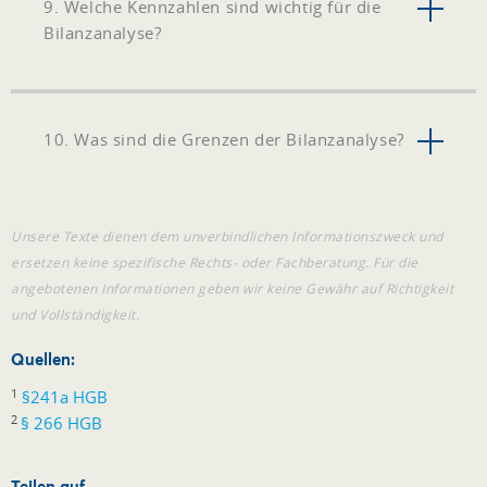
9. Welche Kennzahlen sind wichtig für die
Bilanzanalyse?
10. Was sind die Grenzen der Bilanzanalyse?
Unsere Texte dienen dem unverbindlichen Informationszweck und
ersetzen keine spezifische Rechts- oder Fachberatung. Für die
angebotenen Informationen geben wir keine Gewähr auf Richtigkeit
und Vollständigkeit.
Quellen:
1
§241a HGB
2
§ 266 HGB
Teilen auf