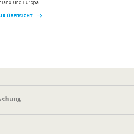
hland und Europa.
UR ÜBERSICHT
rschung