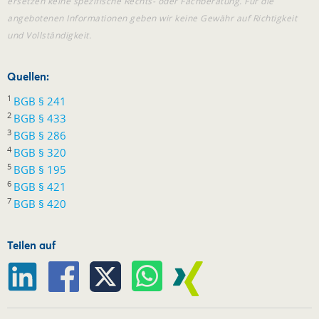
ersetzen keine spezifische Rechts- oder Fachberatung. Für die
angebotenen Informationen geben wir keine Gewähr auf Richtigkeit
und Vollständigkeit.
Quellen:
1
BGB § 241
2
BGB § 433
3
BGB § 286
4
BGB § 320
5
BGB § 195
6
BGB § 421
7
BGB § 420
Teilen auf