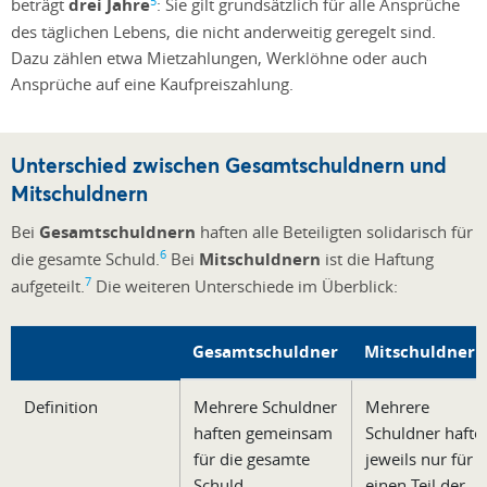
5
beträgt
drei Jahre
: Sie gilt grundsätzlich für alle Ansprüche
des täglichen Lebens, die nicht anderweitig geregelt sind.
Dazu zählen etwa Mietzahlungen, Werklöhne oder auch
Ansprüche auf eine Kaufpreiszahlung.
Unterschied zwischen Gesamtschuldnern und
Mitschuldnern
Bei
Gesamtschuldnern
haften alle Beteiligten solidarisch für
6
die gesamte Schuld.
Bei
Mitschuldnern
ist die Haftung
7
aufgeteilt.
Die weiteren Unterschiede im Überblick:
Gesamtschuldner
Mitschuldner
Definition
Mehrere Schuldner
Mehrere
haften gemeinsam
Schuldner hafte
für die gesamte
jeweils nur für
Schuld.
einen Teil der