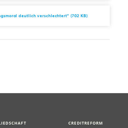
gsmoral deutlich verschlechtert" (702 KB)
LIEDSCHAFT
CREDITREFORM