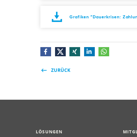
Grafiken "Dauerkrisen: Zahlun
ZURÜCK
LÖSUNGEN
MITG