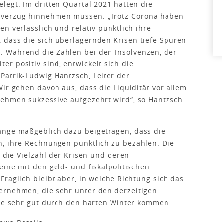
legt. Im dritten Quartal 2021 hatten die
sverzug hinnehmen müssen. „Trotz Corona haben
n verlässlich und relativ pünktlich ihre
 dass die sich überlagernden Krisen tiefe Spuren
. Während die Zahlen bei den Insolvenzen, der
r positiv sind, entwickelt sich die
Patrik-Ludwig Hantzsch, Leiter der
ir gehen davon aus, dass die Liquidität vor allem
nehmen sukzessive aufgezehrt wird“, so Hantzsch
ange maßgeblich dazu beigetragen, dass die
n, ihre Rechnungen pünktlich zu bezahlen. Die
s die Vielzahl der Krisen und deren
eine mit den geld- und fiskalpolitischen
Fraglich bleibt aber, in welche Richtung sich das
ernehmen, die sehr unter den derzeitigen
die sehr gut durch den harten Winter kommen.