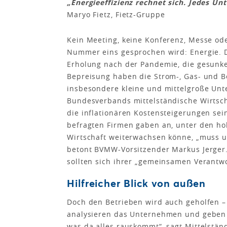
„Energieeffizienz rechnet sich. Jedes U
Maryo Fietz, Fietz-Gruppe
Kein Meeting, keine Konferenz, Messe od
Nummer eins gesprochen wird: Energie. D
Erholung nach der Pandemie, die gesunk
Bepreisung haben die Strom-, Gas- und B
insbesondere kleine und mittelgroße Un
Bundesverbands mittelständische Wirtscha
die inflationären Kostensteigerungen sein
befragten Firmen gaben an, unter den ho
Wirtschaft weiterwachsen könne, „muss u
betont BVMW-Vorsitzender Markus Jerger. G
sollten sich ihrer „gemeinsamen Verantwo
Hilfreicher Blick von außen
Doch den Betrieben wird auch geholfen –
analysieren das Unternehmen und geben
was da alles rauskommt“, sagt Mittelständ