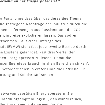
nternehmen hat Einsparpotenzial.“
er Party, ohne dass über das derzeitige Thema
ie gestiegene Nachfrage der Industrie durch die
enen Liefermengen aus Russland und die CO2-
enzinpreise explodieren lassen. Das spüren
ternehmen. Laut einer Umfrage des
ft (BVMW) sieht fast jeder zweite Betrieb durch
e Existenz gefährdet. Fast drei Viertel der
hen Energiepreisen zu leiden. Damit die
nser Energieverbrauch in allen Bereichen sinken”,
efordert seien in erster Linie die Betriebe. Sie
rtung und Solidarität” stellen.
 etwa von geprüften Energieberatern. Sie
 Handlungsempfehlungen. „Man wundert sich,
ler Fietz. Kontaktdaten von Vor-Ort-