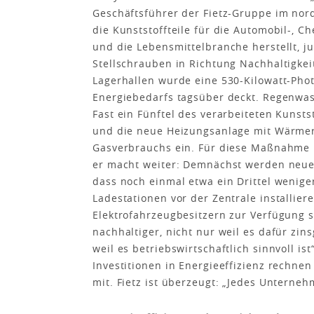
Geschäftsführer der Fietz-Gruppe im nord
die Kunststoffteile für die Automobil-, 
und die Lebensmittelbranche herstellt, 
Stellschrauben in Richtung Nachhaltigkei
Lagerhallen wurde eine 530-Kilowatt-Photov
Energiebedarfs tagsüber deckt. Regenwas
Fast ein Fünftel des verarbeiteten Kunsts
und die neue Heizungsanlage mit Wärmer
Gasverbrauchs ein. Für diese Maßnahme h
er macht weiter: Demnächst werden neue
dass noch einmal etwa ein Drittel wenige
Ladestationen vor der Zentrale installie
Elektrofahrzeugbesitzern zur Verfügung
nachhaltiger, nicht nur weil es dafür zin
weil es betriebswirtschaftlich sinnvoll is
Investitionen in Energieeffizienz rechne
mit. Fietz ist überzeugt: „Jedes Unterneh