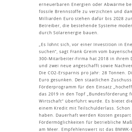
erneuerbaren Energien oder Abwärme bet
fossile Brennstoffe zu verzichten und d
Milliarden Euro stehen dafür bis 2028 zu
Betreiber, die bestehende Systeme mode
durch Solarenergie bauen.
„Es lohnt sich, vor einer Investition in
suchen“, sagt Frank Greim vom bayerisch
300-Mitarbeiter-Firma hat 2018 in ihrem
und zwei neue angeschafft sowie Nachver
Die CO2-Ersparnis pro Jahr: 28 Tonnen. D
Euro gesunken. Den staatlichen Zuschuss
Förderprogramm für den Einsatz „hochef
das 2019 in den Topf „Bundesförderung f
Wirtschaft“ überführt wurde. Es bietet 
einem Kredit mit Teilschulderlass. Schon 
haben. Dauerhaft werden Kosten gespart 
Fördermöglichkeiten für betriebliche Ma
am Meer. Empfehlenswert ist das BMWK-He