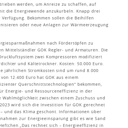
rieben werden, um Anreize zu schaffen, auf
amit die Energiewende anzukurbeln. Knapp drei
r Verfügung. Bekommen sollen die Beihilfen
rnisieren oder neue Anlagen zur Wärmeerzeugung
 Energiesparmaßnahmen nach Fördertöpfen zu
en Mittelständler GOK Regler- und Armaturen. Die
 Druckluftsystem zwei Kompressoren modifiziert
dichter und Kältetrockner. Kosten: 50.000 Euro.
ie jährlichen Stromkosten sind um rund 8.000
 von 12.400 Euro hat GOK aus einem
fizienter Querschnittstechnologien“ bekommen,
ür Energie- und Ressourceneffizienz in der
die Wahlmöglichkeit zwischen einem Zuschuss und
2023 wird sich die Investition für GOK gerechnet
– und das Klima geschont. Informationen über
ßnahmen zur Energieeinsparung gibt es wie Sand
ftchen „Das rechnet sich – Energieeffizienz in