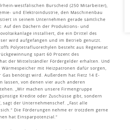
rhein-westfälischen Burscheid (250 Mitarbeiter),
Chemie- und Elektroindustrie, den Maschinenbau
justiert in seinem Unternehmen gerade sämtliche
t: Auf den Dächern der Produktions- und
oltaikanlage installiert, die ein Drittel des
ser wird aufgefangen und im Betrieb genutzt.
toffs Polytetrafluorethylen besteht aus Regenerat
ückgewinnung spart 60 Prozent des
at der Mittelständler Fördergelder erhalten. Und
 Wärmespeicher mit Heizpatronen dafür sorgen,
r Gas benötigt wird. Außerdem hat Fietz 14 E-
ren lassen, von denen vier auch anderen
 stehen. „Wir machen unsere Firmengruppe
sgünstige Kredite oder Zuschüsse gibt, sondern
t“, sagt der Unternehmenschef. „Fast alle
n sich.“ Die Förderungen nehme er trotzdem gerne
men hat Einsparpotenzial.“