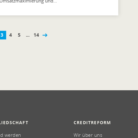
n Umsatzmaximierung und…
3
4
5
...
14
LIEDSCHAFT
CREDITREFORM
ed werden
Wir über uns