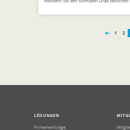
Meistern Sie den schmalen Grad zwische
1
2
LÖSUNGEN
MITG
Firmeneinträge
Mitgli