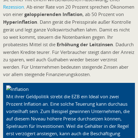
Rezession
. Ab einer Rate von 20 Prozent sprechen Ökonomen
von einer
galoppierenden Inflation
, ab 50 Prozent von
Hyperinflation
. Dann gerät die Preisspirale außer Kontrolle
gerät und legt ganze Volkswirtschaften lahm. Damit es nicht
so weit kommt, steuern die Notenbanken gegen. Ihr
probatestes Mittel ist die
Erhöhung der Leitzinsen
. Dadurch
werden Kredite teurer. Für Verbraucher steigt dann der Anreiz
zu sparen, weil auch Guthaben wieder besser verzinst
werden. Für Unternehmen bedeuten steigende Zinsen aber
vor allem steigende Finanzierungskosten.
Mit ihrer Geldpolitik strebt die EZB ein Ideal von zwei
Prozent Inflation an. Eine solche Teuerung kann durchaus
vorteilhaft sein. Zum Beispiel gewinnen Unternehmen, die
auf diesem Niveau höhere Preise durchsetzen können,
Spielraum für Investitionen. Weil die Gehälter in der Regel
erst verzögert ansteigen, kann auch die Beschäftigung