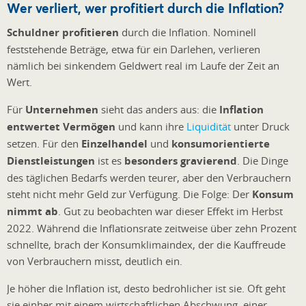
Wer verliert, wer profitiert durch die Inflation?
Schuldner profitieren
durch die Inflation. Nominell
feststehende Beträge, etwa für ein Darlehen, verlieren
nämlich bei sinkendem Geldwert real im Laufe der Zeit an
Wert.
Für
Unternehmen
sieht das anders aus: die
Inflation
entwertet Vermögen
und kann ihre
Liquidität
unter Druck
setzen. Für den
Einzelhandel
und
konsumorientierte
Dienstleistungen
ist es
besonders gravierend
. Die Dinge
des täglichen Bedarfs werden teurer, aber den Verbrauchern
steht nicht mehr Geld zur Verfügung. Die Folge: Der
Konsum
nimmt ab
. Gut zu beobachten war dieser Effekt im Herbst
2022. Während die Inflationsrate zeitweise über zehn Prozent
schnellte, brach der Konsumklimaindex, der die Kauffreude
von Verbrauchern misst, deutlich ein.
Je höher die Inflation ist, desto bedrohlicher ist sie. Oft geht
sie einher mit einem wirtschaftlichen Abschwung, einer