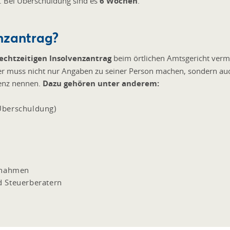
. Bei Überschuldung sind es
6 Wochen
.
enzantrag?
echtzeitigen Insolvenzantrag
beim örtlichen Amtsgericht verme
er muss nicht nur Angaben zu seiner Person machen, sondern auc
enz nennen.
Dazu gehören unter anderem:
Überschuldung)
ßnahmen
d Steuerberatern