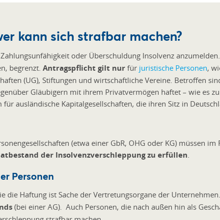
wer kann sich strafbar machen?
ei Zahlungsunfähigkeit oder Überschuldung Insolvenz anzumelden. S
n, begrenzt.
Antragspflicht gilt nur
für
juristische Personen
, w
aften (UG), Stiftungen und wirtschaftliche Vereine. Betroffen s
 gegenüber Gläubigern mit ihrem Privatvermögen haftet – wie es z
m für ausländische Kapitalgesellschaften, die ihren Sitz in Deutsc
rsonengesellschaften (etwa einer GbR, OHG oder KG) müssen im Fal
tatbestand der Insolvenzverschleppung zu erfüllen
.
cher Personen
sowie die Haftung ist Sache der Vertretungsorgane der Unternehme
ands
(bei einer AG). Auch Personen, die nach außen hin als Geschä
erschleppung strafbar machen.