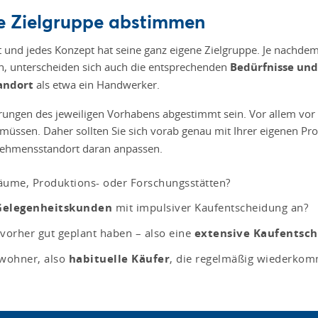
ne Zielgruppe abstimmen
t und jedes Konzept hat seine ganz eigene Zielgruppe. Je nachdem
n, unterscheiden sich auch die entsprechenden
Bedürfnisse un
andort
als etwa ein Handwerker.
rungen des jeweiligen Vorhabens abgestimmt sein. Vor allem vo
müssen. Daher sollten Sie sich vorab genau mit Ihrer eigenen Pro
nehmensstandort daran anpassen.
ume, Produktions- oder Forschungsstätten?
Gelegenheitskunden
mit impulsiver Kaufentscheidung an?
 vorher gut geplant haben – also eine
extensive Kaufentsc
nwohner, also
habituelle Käufer
, die regelmäßig wiederko