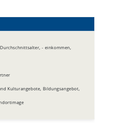
Durchschnittsalter, - einkommen,
rtner
 und Kulturangebote, Bildungsangebot,
)
andortimage