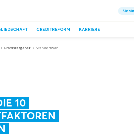
Sie si
GLIEDSCHAFT
CREDITREFORM
KARRIERE
Praxisratgeber
Standortwahl
IE 10
TFAKTOREN
N