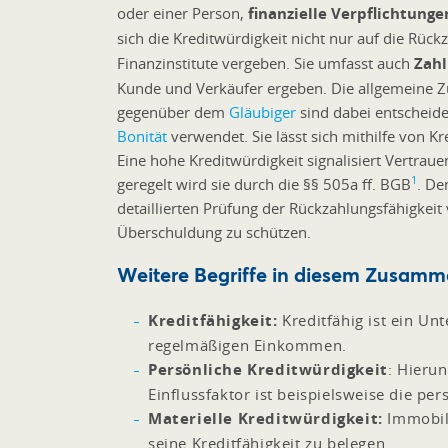
oder einer Person,
finanzielle Verpflichtunge
sich die Kreditwürdigkeit nicht nur auf die Rüc
Finanzinstitute vergeben. Sie umfasst auch
Zah
Kunde und Verkäufer ergeben. Die allgemeine Z
gegenüber dem
Gläubiger
sind dabei entscheide
Bonität
verwendet. Sie lässt sich mithilfe von K
Eine hohe Kreditwürdigkeit signalisiert Vertraue
1
geregelt wird sie durch die §§ 505a ff. BGB
. De
detaillierten Prüfung der Rückzahlungsfähigkei
Überschuldung zu schützen.
Weitere Begriffe in diesem Zusam
Kreditfähigkeit:
Kreditfähig ist ein Un
regelmäßigen Einkommen.
Persönliche Kreditwürdigkeit
: Hierun
Einflussfaktor ist beispielsweise die pers
Materielle Kreditwürdigkeit:
Immobili
seine Kreditfähigkeit zu belegen.