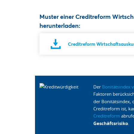
Muster einer Creditreform Wirtsc
herunterladen:
Creditreform Wirtschaftsauskun
Der
Bonitätsindex 
Faktoren berücksich
der Bonitätsindex, 
Creditreform ist, 
Creditreform
abrufe
Geschäftsrisiko
.