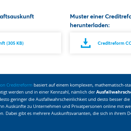
haftsauskunft
Muster einer Creditr
herunterladen:
ft (305 KB)
Creditreform C
von Creditreform
basiert auf einem komplexen, mathematisch-stat
tigt werden und in einer Kennzahl, nämlich der
Ausfallwahrsche
desto geringer die Ausfallwahrscheinlichkeit und desto besser di
kann Auskünfte zu Unternehmen und Privatpersonen online mit we
n. Dabei gibt es mehrere Auskunftsvarianten, die sich in ihrem D