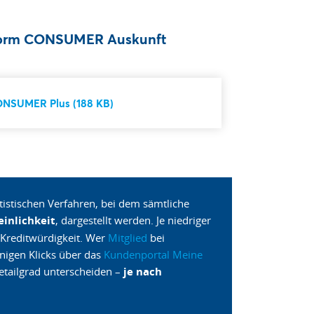
eform CONSUMER Auskunft
ONSUMER Plus (188 KB)
istischen Verfahren, bei dem sämtliche
inlichkeit
, dargestellt werden. Je niedriger
e Kreditwürdigkeit. Wer
Mitglied
bei
nigen Klicks über das
Kundenportal Meine
etailgrad unterscheiden –
je nach