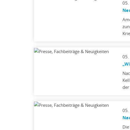
05.
Neu
Ame
zun
Kri
05.
„Wi
Nac
Kel
der
05.
Na
Die