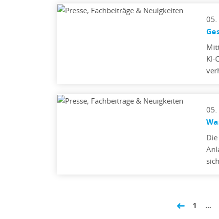
05.
Ges
Mit
KI-
ver
05.
Wa
Die
Anl
sic
1
...