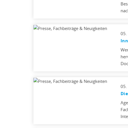
Bes
nac
05.
Inn
Wer
her
Doc
05.
Die
Age
Fac
Int