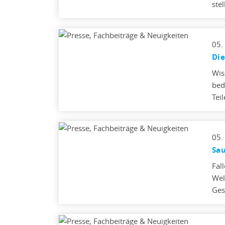
ste
05.
Die
Wis
bed
Tei
05.
Sau
Fal
Wel
Ges