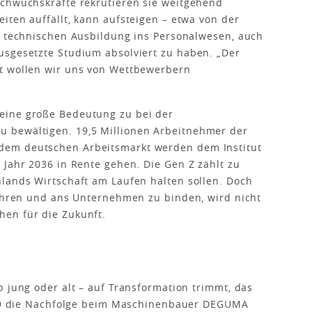
achwuchskräfte rekrutieren sie weitgehend
iten auffällt, kann aufsteigen – etwa von der
r technischen Ausbildung ins Personalwesen, auch
usgesetzte Studium absolviert zu haben. „Der
t wollen wir uns von Wettbewerbern
eine große Bedeutung zu bei der
 bewältigen. 19,5 Millionen Arbeitnehmer der
dem deutschen Arbeitsmarkt werden dem Institut
 Jahr 2036 in Rente gehen. Die Gen Z zählt zu
lands Wirtschaft am Laufen halten sollen. Doch
führen und ans Unternehmen zu binden, wird nicht
en für die Zukunft.
b jung oder alt – auf Transformation trimmt, das
2019 die Nachfolge beim Maschinenbauer DEGUMA