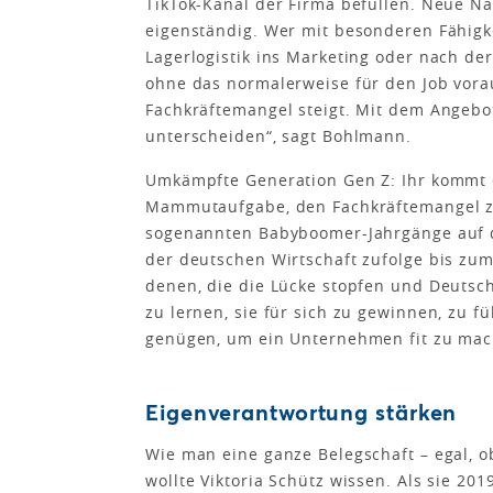
TikTok-Kanal der Firma befüllen. Neue N
eigenständig. Wer mit besonderen Fähigke
Lagerlogistik ins Marketing oder nach de
ohne das normalerweise für den Job vora
Fachkräftemangel steigt. Mit dem Angebo
unterscheiden“, sagt Bohlmann.
Umkämpfte Generation Gen Z: Ihr kommt 
Mammutaufgabe, den Fachkräftemangel zu
sogenannten Babyboomer-Jahrgänge auf 
der deutschen Wirtschaft zufolge bis zum
denen, die die Lücke stopfen und Deutsch
zu lernen, sie für sich zu gewinnen, zu 
genügen, um ein Unternehmen fit zu mach
Eigenverantwortung stärken
Wie man eine ganze Belegschaft – egal, o
wollte Viktoria Schütz wissen. Als sie 