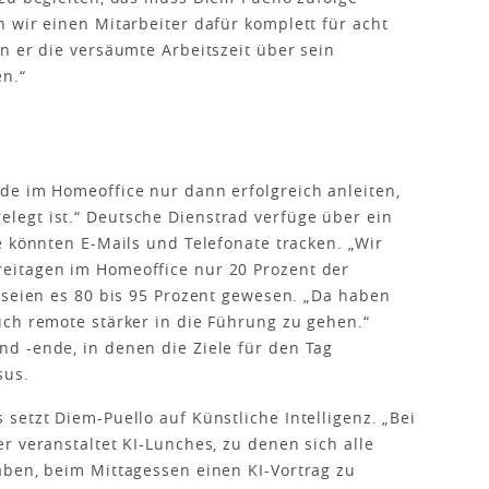
 wir einen Mitarbeiter dafür komplett für acht
n er die versäumte Arbeitszeit über sein
en.“
de im Homeoffice nur dann erfolgreich anleiten,
egt ist.“ Deutsche Dienstrad verfüge über ein
e könnten E-Mails und Telefonate tracken. „Wir
eitagen im Homeoffice nur 20 Prozent der
 seien es 80 bis 95 Prozent gewesen. „Da haben
ch remote stärker in die Führung zu gehen.“
d -ende, in denen die Ziele für den Tag
sus.
setzt Diem-Puello auf Künstliche Intelligenz. „Bei
r veranstaltet KI-Lunches, zu denen sich alle
aben, beim Mittagessen einen KI-Vortrag zu