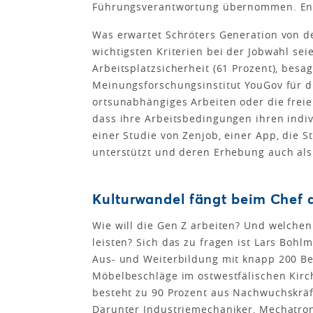
Führungsverantwortung übernommen. Ents
Was erwartet Schröters Generation von d
wichtigsten Kriterien bei der Jobwahl sei
Arbeitsplatzsicherheit (61 Prozent), besa
Meinungsforschungsinstitut YouGov für di
ortsunabhängiges Arbeiten oder die freie 
dass ihre Arbeitsbedingungen ihren indivi
einer Studie von Zenjob, einer App, die
unterstützt und deren Erhebung auch als 
Kulturwandel fängt beim Chef 
Wie will die Gen Z arbeiten? Und welche
leisten? Sich das zu fragen ist Lars Bohl
Aus- und Weiterbildung mit knapp 200 Bes
Möbelbeschläge im ostwestfälischen Kirc
besteht zu 90 Prozent aus Nachwuchskräf
Darunter Industriemechaniker, Mechatron