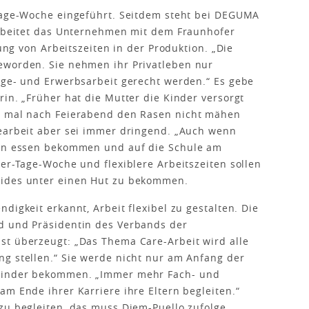
-Tage-Woche eingeführt. Seitdem steht bei DEGUMA
 arbeitet das Unternehmen mit dem Fraunhofer
rung von Arbeitszeiten in der Produktion. „Die
eworden. Sie nehmen ihr Privatleben nur
rge- und Erwerbsarbeit gerecht werden.“ Es gebe
in. „Früher hat die Mutter die Kinder versorgt
er mal nach Feierabend den Rasen nicht mähen
gearbeit aber sei immer dringend. „Auch wenn
sen essen bekommen und auf die Schule am
ier-Tage-Woche und flexiblere Arbeitszeiten sollen
eides unter einen Hut zu bekommen.
digkeit erkannt, Arbeit flexibel zu gestalten. Die
d und Präsidentin des Verbands der
st überzeugt: „Das Thema Care-Arbeit wird alle
g stellen.“ Sie werde nicht nur am Anfang der
 Kinder bekommen. „Immer mehr Fach- und
am Ende ihrer Karriere ihre Eltern begleiten.“
zu begleiten, das muss Diem-Puello zufolge