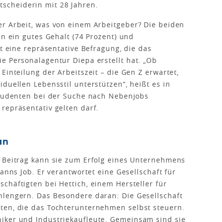
cheiderin mit 28 Jahren.
er Arbeit, was von einem Arbeitgeber? Die beiden
en ein gutes Gehalt (74 Prozent) und
gt eine repräsentative Befragung, die das
e Personalagentur Diepa erstellt hat. „Ob
Einteilung der Arbeitszeit – die Gen Z erwartet,
duellen Lebensstil unterstützen“, heißt es in
 Studenten bei der Suche nach Nebenjobs
repräsentativ gelten darf.
an
n Beitrag kann sie zum Erfolg eines Unternehmens
manns Job. Er verantwortet eine Gesellschaft für
chäftigten bei Hettich, einem Hersteller für
hlengern. Das Besondere daran: Die Gesellschaft
ten, die das Tochterunternehmen selbst steuern.
iker und Industriekaufleute. Gemeinsam sind sie