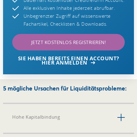
Alle exklusiven Inhalte jederzeit abrufbar.
Unbegrenzter Zugriff auf wissenswerte
Fachartikel, Checklisten & Downloads.
JETZT KOSTENLOS REGISTRIEREN!
SIE HABEN BEREITS EINEN ACCOUNT?
HIER ANMELDEN
5 mögliche Ursachen für Liquiditätsprobleme:
Hohe Kapitalbindung