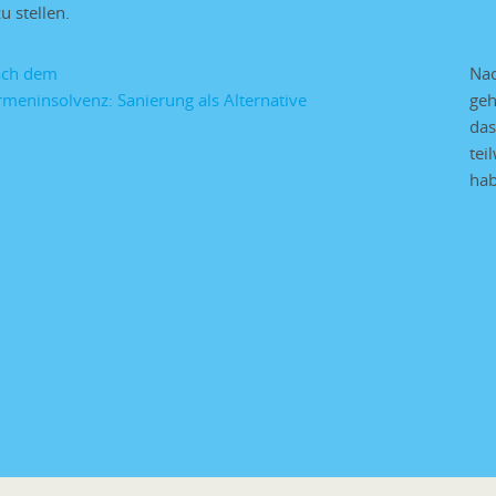
u stellen.
Nac
geh
das
tei
hab