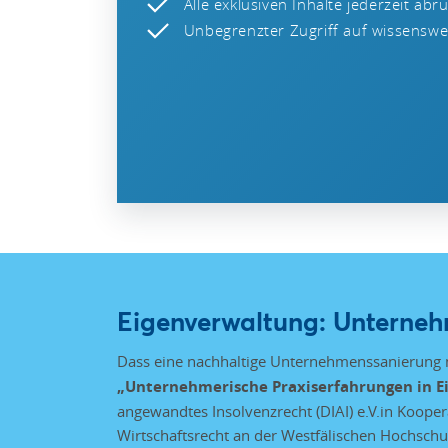
Alle exklusiven Inhalte jederzeit abr
Unbegrenzter Zugriff auf wissenswer
Eigenverwaltung: Unterneh
Dass eine nachhaltige Unternehmenssanierung m
„Unternehmerische Praxiserfahrungen in E
angewandtes Insolvenzrecht (DIAI) e.V.in Koop
Wirtschaftsrecht an der Westfälischen Hochschu