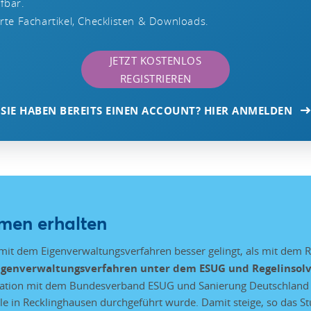
ufbar.
te Fachartikel, Checklisten & Downloads.
JETZT KOSTENLOS
REGISTRIEREN
SIE HABEN BEREITS EINEN ACCOUNT? HIER ANMELDEN
men erhalten
it dem Eigenverwaltungsverfahren besser gelingt, als mit dem Re
igenverwaltungsverfahren unter dem ESUG und Regelinsol
eration mit dem Bundesverband ESUG und Sanierung Deutschland 
le in Recklinghausen durchgeführt wurde. Damit steige, so das St