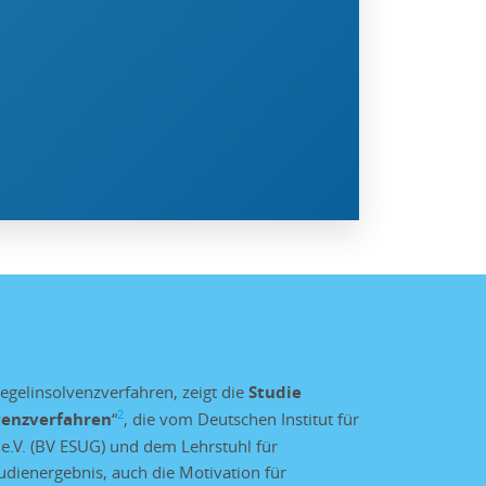
gelinsolvenzverfahren, zeigt die
Studie
2
venzverfahren
“
, die vom Deutschen Institut für
e.V. (BV ESUG) und dem Lehrstuhl für
udienergebnis, auch die Motivation für