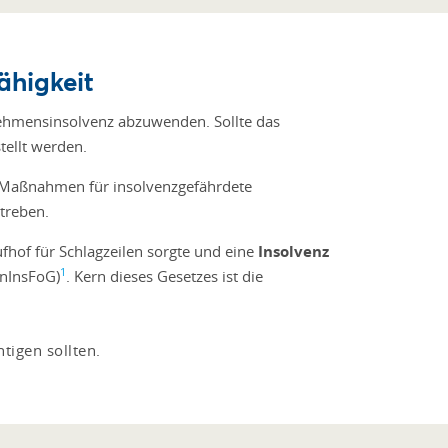
ähigkeit
nehmensinsolvenz abzuwenden. Sollte das
ellt werden.
Maßnahmen für insolvenzgefährdete
treben.
hof für Schlagzeilen sorgte und eine
Insolvenz
1
anInsFoG)
. Kern dieses Gesetzes ist die
tigen sollten.